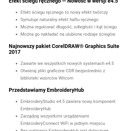
Efekt ściegu ręcznego — Nowość w wersji e4.5
Efekt ściegu ręcznego to nowy efekt twórczy
Symuluje naturalny efekt haftu ręcznego
Można regulować długość, odległość i kąt ściegu
Można go nakładać na ulubione rodzaje ściegów
Najnowszy pakiet CorelDRAW® Graphics Suite
2017
Zawarte we wszystkich nowych systemach e4.5
Otwieraj pliki graficzne CDR bezpośrednio z
biblioteki wzorców Wilcom
Przedstawiamy EmbroideryHub
EmbroideryStudio e4.5 zawiera nowy komponent
EmbroideryHub
Zarządzaj wszystkimi urządzeniami
EmbroideryConnect WiFi w jednym miejscu
Bez wątpienia EmbroideryHub jest dołączone