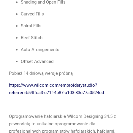
Shading and Open Fills
Curved Fills
Spiral Fills
Reef Stitch
Auto Arrangements
Offset Advanced
Pobież 14 dniową wersje próbną
https://www.wilcom.com/embroiderystudio?
referrer=b54ffca3-c71f-4b87-a103-83c77a0524cd
Oprogramowanie hafciarskie Wilcom Designing 34.5 z
pewnością to unikalne oprogramowanie dla
profesjonalnych programistów hafciarskich, hafciarni,