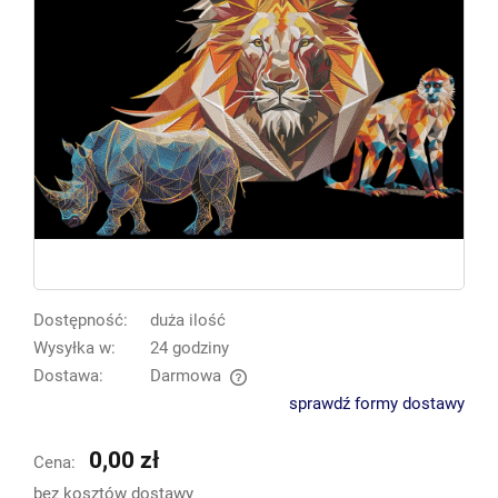
Dostępność:
duża ilość
Wysyłka w:
24 godziny
Dostawa:
Darmowa
Cena nie zawiera ewentualnych kosztów płatności
sprawdź formy dostawy
0,00 zł
Cena:
bez kosztów dostawy