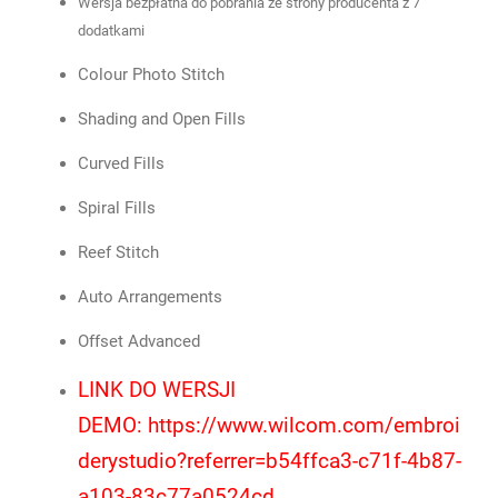
Wersja bezpłatna do pobrania ze strony producenta z 7
dodatkami
Colour Photo Stitch
Shading and Open Fills
Curved Fills
Spiral Fills
Reef Stitch
Auto Arrangements
Offset Advanced
LINK DO WERSJI
DEMO:
https://www.wilcom.com/embroi
derystudio?referrer=b54ffca3-c71f-4b87-
a103-83c77a0524cd